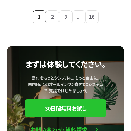
1
2
3
...
16
まずは体験してください。
寄付をもっとシンプルに、もっと自由に。
国内No.1のオールインワン寄付DXシステム
で、
支援をはじめましょう。
30日間無料お試し
お問い合わせ・資料請求