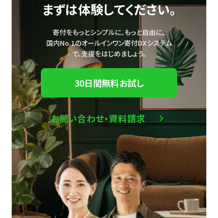
まずは体験してください。
寄付をもっとシンプルに、もっと自由に。
国内No.1のオールインワン寄付DXシステム
で、
支援をはじめましょう。
30日間無料お試し
お問い合わせ・資料請求