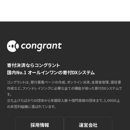
寄付決済ならコングラント
国内No.1 オールインワンの寄付DXシステム
コングラントは、寄付募集ページの作成、オンライン決済、支援者管理、領収書
作成など、ファンドレイジングに必要な全ての機能が揃った寄付DXシステムで
す。
立ち上げたばかりの団体から年間収入数十億円規模の団体まで、3,000以上
の非営利組織に選ばれています。
採用情報
運営会社