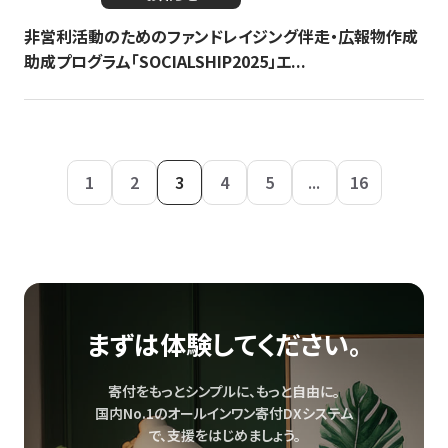
非営利活動のためのファンドレイジング伴走・広報物作成
助成プログラム「SOCIALSHIP2025」エ...
1
2
3
4
5
...
16
まずは体験してください。
寄付をもっとシンプルに、もっと自由に。
国内No.1のオールインワン寄付DXシステム
で、
支援をはじめましょう。