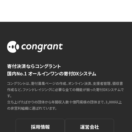
寄付決済ならコングラント
国内No.1 オールインワンの寄付DXシステム
コングラントは、寄付募集ページの作成、オンライン決済、支援者管理、領収書
作成など、ファンドレイジングに必要な全ての機能が揃った寄付DXシステムで
す。
立ち上げたばかりの団体から年間収入数十億円規模の団体まで、3,000以上
の非営利組織に選ばれています。
採用情報
運営会社