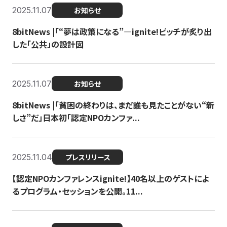
2025.11.07
お知らせ
8bitNews |「“夢は政策になる”—ignite!ピッチが炙り出
した「公共」の設計図
2025.11.07
お知らせ
8bitNews |「貧困の終わりは、まだ誰も見たことがない“新
しさ”だ」日本初「認定NPOカンファ...
2025.11.04
プレスリリース
【認定NPOカンファレンスignite!】40名以上のゲストによ
るプログラム・セッションを公開。11...