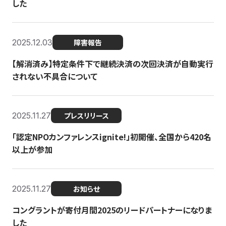
した
2025.12.03
障害報告
【解消済み】特定条件下で継続決済の次回決済が自動実行
されない不具合について
2025.11.27
プレスリリース
「認定NPOカンファレンスignite!」初開催、全国から420名
以上が参加
2025.11.27
お知らせ
コングラントが寄付月間2025のリードパートナーになりま
した