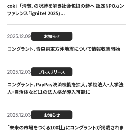
coki |「清貧」の呪縛を解き社会包摂の砦へ 認定NPOカン
ファレンス「ignite! 2025」...
2025.12.09
お知らせ
コングラント、青森県東方沖地震について情報収集開始
2025.12.03
プレスリリース
コングラント、PayPay決済機能を拡大。学校法人・大学法
人・自治体など11の法人格が導入可能に
2025.12.03
お知らせ
「未来の市場をつくる100社」にコングラントが掲載されま