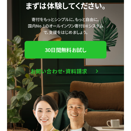
まずは体験してください。
寄付をもっとシンプルに、もっと自由に。
国内No.1のオールインワン寄付DXシステム
で、
支援をはじめましょう。
30日間無料お試し
お問い合わせ・資料請求