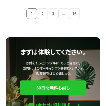
1
2
3
...
16
まずは体験してください。
寄付をもっとシンプルに、もっと自由に。
国内No.1のオールインワン寄付DXシステム
で、
支援をはじめましょう。
30日間無料お試し
お問い合わせ・資料請求