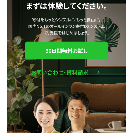
まずは体験してください。
寄付をもっとシンプルに、もっと自由に。
国内No.1のオールインワン寄付DXシステム
で、
支援をはじめましょう。
30日間無料お試し
お問い合わせ・資料請求