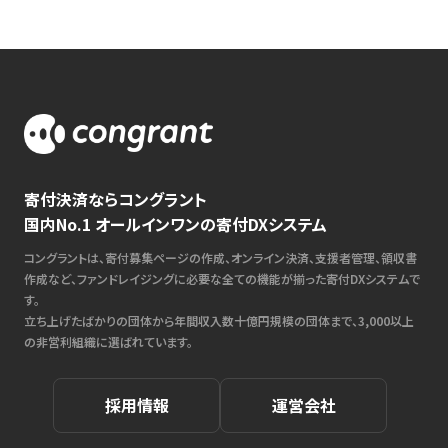
寄付決済ならコングラント
国内No.1 オールインワンの寄付DXシステム
コングラントは、寄付募集ページの作成、オンライン決済、支援者管理、領収書
作成など、ファンドレイジングに必要な全ての機能が揃った寄付DXシステムで
す。
立ち上げたばかりの団体から年間収入数十億円規模の団体まで、3,000以上
の非営利組織に選ばれています。
採用情報
運営会社