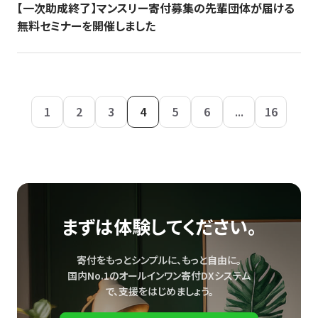
【一次助成終了】マンスリー寄付募集の先輩団体が届ける
無料セミナーを開催しました
1
2
3
4
5
6
...
16
まずは体験してください。
寄付をもっとシンプルに、もっと自由に。
国内No.1のオールインワン寄付DXシステム
で、
支援をはじめましょう。