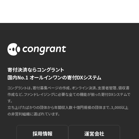
寄付決済ならコングラント
国内No.1 オールインワンの寄付DXシステム
コングラントは、寄付募集ページの作成、オンライン決済、支援者管理、領収書
作成など、ファンドレイジングに必要な全ての機能が揃った寄付DXシステムで
す。
立ち上げたばかりの団体から年間収入数十億円規模の団体まで、3,000以上
の非営利組織に選ばれています。
採用情報
運営会社