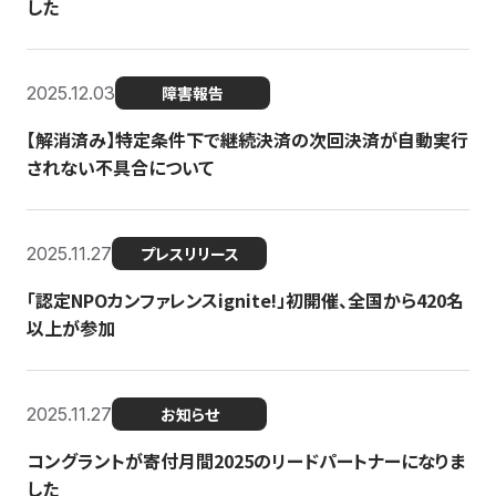
した
2025.12.03
障害報告
【解消済み】特定条件下で継続決済の次回決済が自動実行
されない不具合について
2025.11.27
プレスリリース
「認定NPOカンファレンスignite!」初開催、全国から420名
以上が参加
2025.11.27
お知らせ
コングラントが寄付月間2025のリードパートナーになりま
した