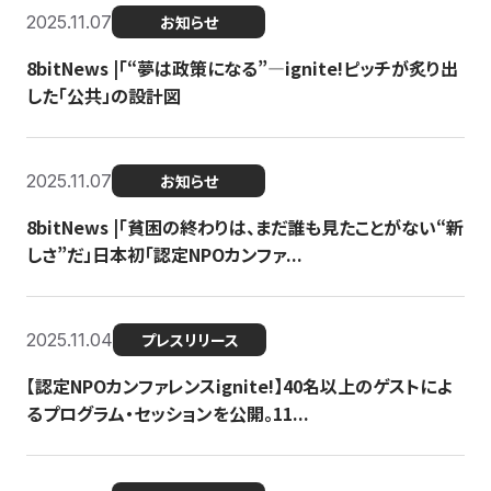
2025.11.07
お知らせ
8bitNews |「“夢は政策になる”—ignite!ピッチが炙り出
した「公共」の設計図
2025.11.07
お知らせ
8bitNews |「貧困の終わりは、まだ誰も見たことがない“新
しさ”だ」日本初「認定NPOカンファ...
2025.11.04
プレスリリース
【認定NPOカンファレンスignite!】40名以上のゲストによ
るプログラム・セッションを公開。11...