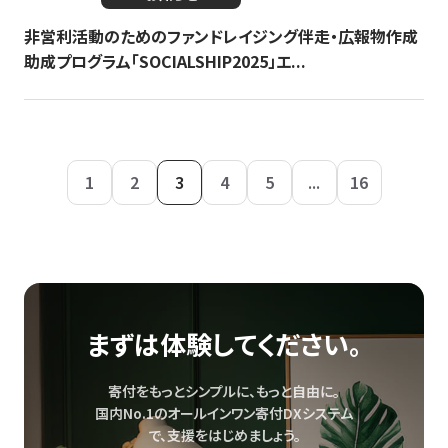
非営利活動のためのファンドレイジング伴走・広報物作成
助成プログラム「SOCIALSHIP2025」エ...
1
2
3
4
5
...
16
まずは体験してください。
寄付をもっとシンプルに、もっと自由に。
国内No.1のオールインワン寄付DXシステム
で、
支援をはじめましょう。