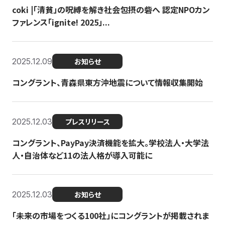
coki |「清貧」の呪縛を解き社会包摂の砦へ 認定NPOカン
ファレンス「ignite! 2025」...
2025.12.09
お知らせ
コングラント、青森県東方沖地震について情報収集開始
2025.12.03
プレスリリース
コングラント、PayPay決済機能を拡大。学校法人・大学法
人・自治体など11の法人格が導入可能に
2025.12.03
お知らせ
「未来の市場をつくる100社」にコングラントが掲載されま