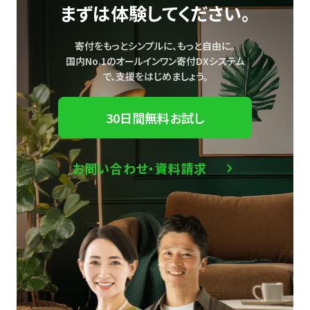
まずは体験してください。
寄付をもっとシンプルに、もっと自由に。
国内No.1のオールインワン寄付DXシステム
で、
支援をはじめましょう。
30日間無料お試し
お問い合わせ・資料請求