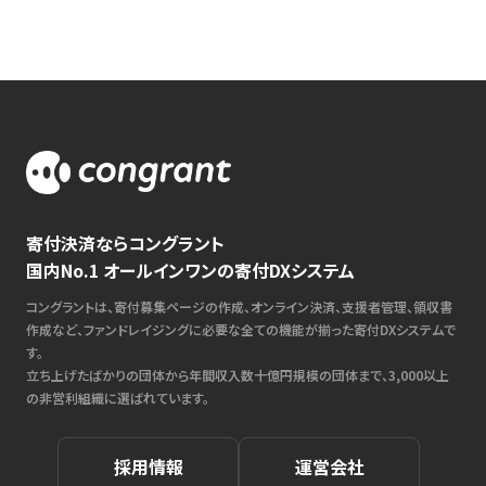
寄付決済ならコングラント
国内No.1 オールインワンの寄付DXシステム
コングラントは、寄付募集ページの作成、オンライン決済、支援者管理、領収書
作成など、ファンドレイジングに必要な全ての機能が揃った寄付DXシステムで
す。
立ち上げたばかりの団体から年間収入数十億円規模の団体まで、3,000以上
の非営利組織に選ばれています。
採用情報
運営会社