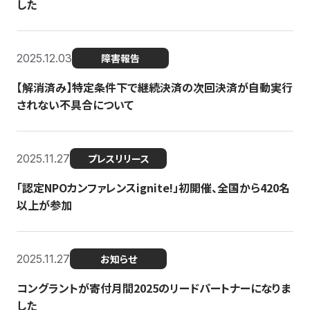
した
2025.12.03
障害報告
【解消済み】特定条件下で継続決済の次回決済が自動実行
されない不具合について
2025.11.27
プレスリリース
「認定NPOカンファレンスignite!」初開催、全国から420名
以上が参加
2025.11.27
お知らせ
コングラントが寄付月間2025のリードパートナーになりま
した