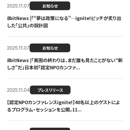
2025.11.07
お知らせ
8bitNews |「“夢は政策になる”—ignite!ピッチが炙り出
した「公共」の設計図
2025.11.07
お知らせ
8bitNews |「貧困の終わりは、まだ誰も見たことがない“新
しさ”だ」日本初「認定NPOカンファ...
2025.11.04
プレスリリース
【認定NPOカンファレンスignite!】40名以上のゲストによ
るプログラム・セッションを公開。11...