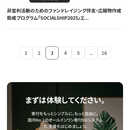
非営利活動のためのファンドレイジング伴走・広報物作成
助成プログラム「SOCIALSHIP2025」エ...
1
2
3
4
5
...
16
まずは体験してください。
寄付をもっとシンプルに、もっと自由に。
国内No.1のオールインワン寄付DXシステム
で、
支援をはじめましょう。