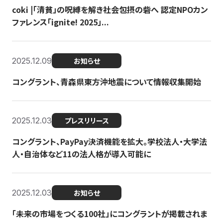
coki |「清貧」の呪縛を解き社会包摂の砦へ 認定NPOカン
ファレンス「ignite! 2025」...
2025.12.09
お知らせ
コングラント、青森県東方沖地震について情報収集開始
2025.12.03
プレスリリース
コングラント、PayPay決済機能を拡大。学校法人・大学法
人・自治体など11の法人格が導入可能に
2025.12.03
お知らせ
「未来の市場をつくる100社」にコングラントが掲載されま