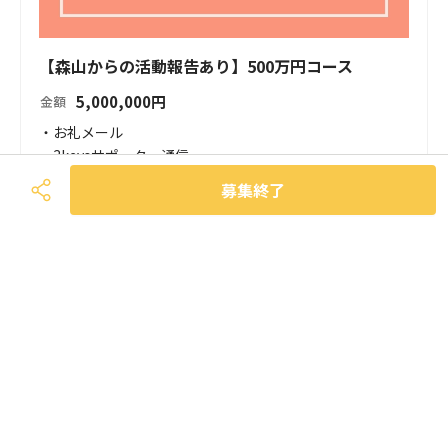
【森山からの活動報告あり】500万円コース
5,000,000
円
金額
・お礼メール

・3keysサポーター通信

・活動レポート（25年1月号、25年8月号）

募集終了
・ご寄付の領収書

・活動レポートへのお名前掲載（希望者のみ）

・感謝状贈呈

・森山からの直筆のお手紙

・森山からの活動報告（対面orオンライン、希望者のみ）
募集終了