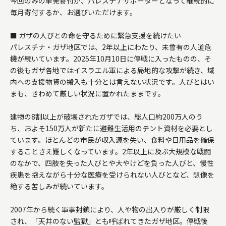
今回のみの単発寄付か、パレスチナサポーターとなって継続的に
毎月寄付するか、お選びいただけます。

■ ガザの人びとの命を守るために緊急支援を続けたい

パレスチナ・ガザ地区では、2年以上にわたり、未曾有の人道危
機が続いています。2025年10月10日に停戦に入ったものの、そ
の後もガザ各地ではイスラエル軍による局地的な攻撃が続き、域
内への支援物資の搬入も十分とは言えない状況です。人びとはい
まも、きわめて厳しい状況に置かれたままです。

建物の8割以上が破壊されたガザでは、総人口約200万人のう
ち、およそ150万人が新たに避難生活用のテント資材を必要とし
ています。ほとんどの市民が収入源を失い、食料や日用品を確保
することさえ難しくなっています。2年以上に及ぶ大規模な戦闘
のなかで、四肢を失った人びとや大やけどを負った人びと、慢性
疾患を抱えながら十分な医療を受けられない人びとなど、想像を
絶する苦しみが続いています。

2007年から続く軍事封鎖により、人や物の出入りが厳しく制限
され、「天井のない監獄」とも呼ばれてきたガザ地区。停戦後