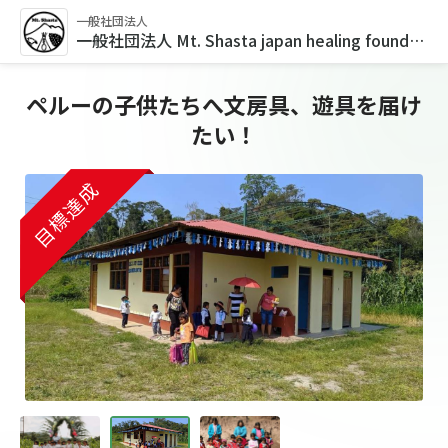
一般社団法人
一般社団法人 Mt. Shasta japan healing foundation
ペルーの子供たちへ文房具、遊具を届け
たい！
目標達成
目標達成
目標達成