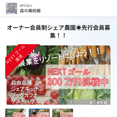
NPO法人
森の美術館
オーナー会員制シェア農園☀先行会員募
集！！
NEXTゴール
NEXTゴール
NEXTゴール
達成
達成
達成