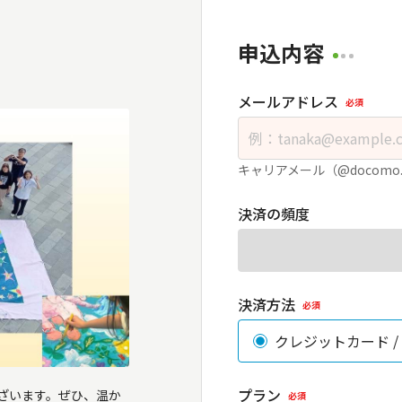
申込内容
メールアドレス
必須
キャリアメール（@docomo
決済の頻度
決済方法
必須
クレジットカード /
プラン
ざいます。ぜひ、温か
必須