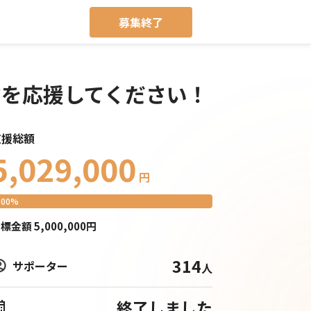
募集終了
マを応援してください！
支援総額
5,029,000
円
100
%
目標
金額
5,000,000
円
314
サポーター
人
終了しました