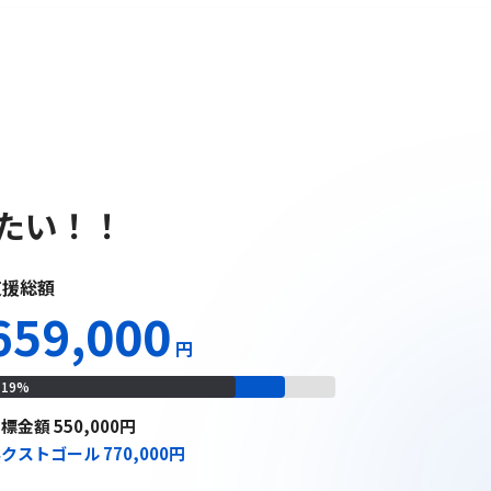
ちを100％届ける。
MENU
たい！！
支援総額
659,000
円
119
%
目標
金額
550,000
円
ネクストゴール
770,000
円