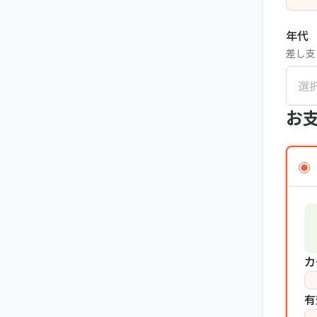
年代
差し支
選
お
カ
有