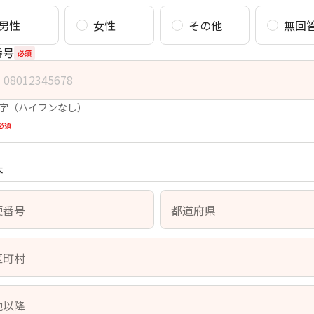
男性
女性
その他
無回
番号
必須
字（ハイフンなし）
必須
本
便番号
都道府県
区町村
地以降