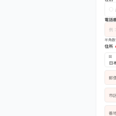
電話
半角数
住所
国
日
郵
市
番