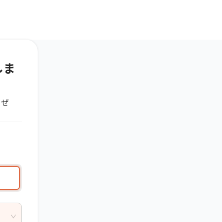
。
しま
。ぜ