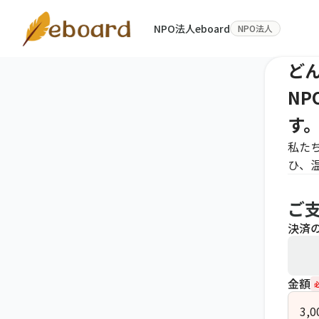
NPO法人eboard
NPO法人
ど
NP
す
私た
ひ、
ご
決済
金額
3,0