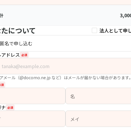
計
3,00
なたについて
法人として申
匿名で申し込む
ルアドレス
必須
アメール（@docomo.ne.jp など）はメールが届かない場合があります
必須
名
ガナ
必須
イ
メイ