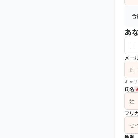
合
あ
メー
キャリ
氏名
姓
フリ
セ
性別