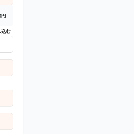
0
円
し込む
。