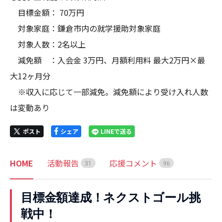
　目標金額： 70万円

　対象家庭：鎌倉市内の就学援助対象家庭

　対象人数：2名以上

　減免額　：入会金 3万円、月額利用料 最大2万円×最
大12ヶ月分

　※収入に応じて一部減免。減免額により受け入れ人数
は変動あり
ポスト
シェア
LINEで送る
HOME
活動報告
応援コメント
3
1
9
6
目標金額達成！ネクストゴール挑
戦中！