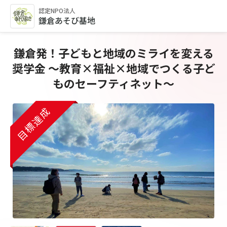
認定NPO法人
鎌倉あそび基地
鎌倉発！子どもと地域のミライを変える
奨学金 〜教育×福祉×地域でつくる子ど
ものセーフティネット〜
目標達成
目標達成
目標達成