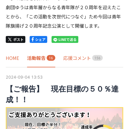
劇団ゆうは青年層からなる青年隊が２０周年を迎えたこ
とから、「この活動を次世代につなぐ」ため今回は青年
隊旗揚げ２０周年記念公演として開催します。
ポスト
シェア
LINEで送る
HOME
活動報告
応援コメント
1
6
1
5
6
2024-09-04 13:53
【ご報告】 現在目標の５０％達
成！！