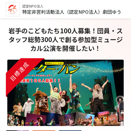
認定NPO法人
特定非営利活動法人（認定NPO法人）劇団ゆう
岩手のこどもたち100人募集！団員・ス
タッフ総勢300人で創る参加型ミュージ
カル公演を開催したい！
目標達成
目標達成
目標達成