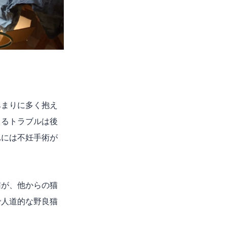
あまりに多く抱え
よるトラブルは後
れには不妊手術が
猫が、他からの猫
で人道的な野良猫