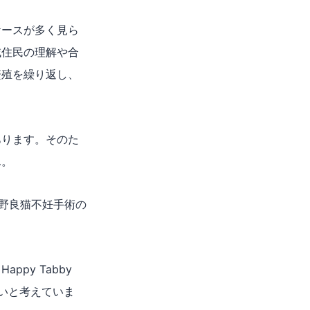
ケースが多く見ら
域住民の理解や合
繁殖を繰り返し、
あります。そのた
ん。
cでの野良猫不妊手術の
py Tabby
たいと考えていま