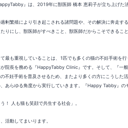
ppyTabby』は、2019年に獣医師 橋本 恵莉子が立ち上げた
の過剰繁殖により引き起こされる諸問題や、その解決に奔走す
当たりにし、獣医師がすべきこと、獣医師だからこそできるこ
して最も重視していることは、1匹でも多くの猫の不妊手術を行
院長を務める『HappyTabby Clinic』です。そして、『一般
り猫の不妊手術を普及させるため、またより多くの方にこうした
、あらゆる角度から実行していきます。『Happy Tabby』
う！ 人も猫も笑顔で共生する社会」。
き、活動してまいります。