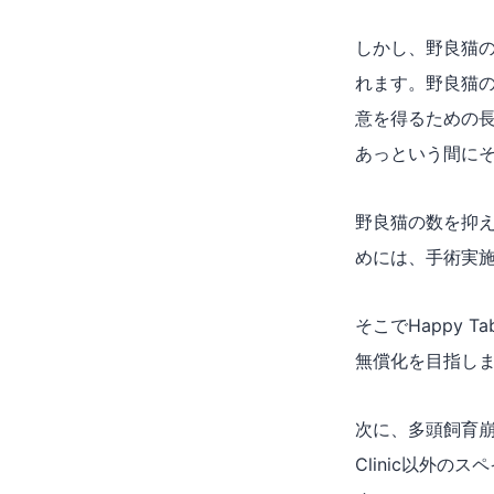
しかし、野良猫
れます。野良猫
意を得るための
あっという間に
野良猫の数を抑
めには、手術実
そこでHappy T
無償化を目指し
次に、多頭飼育崩
Clinic以外