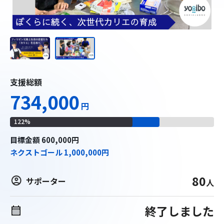
支援総額
734,000
円
122
%
目標
金額
600,000
円
ネクストゴール
1,000,000
円
80
サポーター
人
終了しました