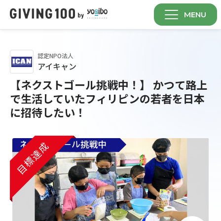
MENU
認定NPO法人
アイキャン
【ネクストゴール挑戦中！】 かつて路上
で生活していたフィリピンの若者を日本
に招待したい！
目標達成
目標達成