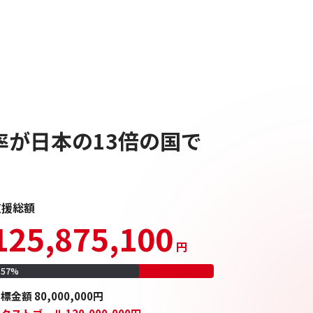
ちを100％届ける。
MENU
が日本の13倍の国で
支援総額
125,875,100
円
157
%
目標
金額
80,000,000
円