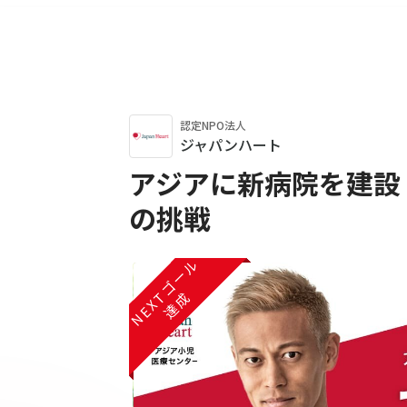
認定NPO法人
ジャパンハート
アジアに新病院を建設
の挑戦
NEXTゴール
NEXTゴール
NEXTゴール
達成
達成
達成