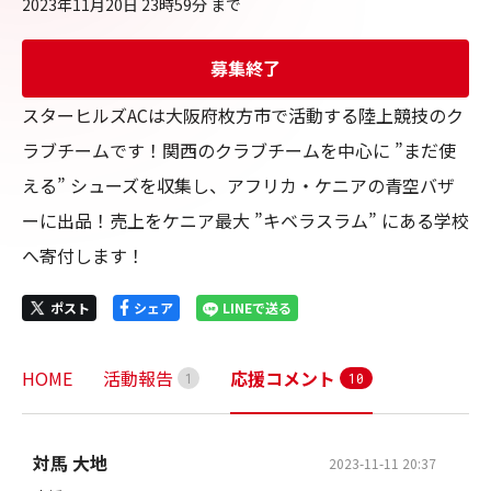
2023年11月20日 23時59分
まで
募集終了
スターヒルズACは大阪府枚方市で活動する陸上競技のク
ラブチームです！関西のクラブチームを中心に ”まだ使
える” シューズを収集し、アフリカ・ケニアの青空バザ
ーに出品！売上をケニア最大 ”キベラスラム” にある学校
へ寄付します！
ポスト
シェア
LINEで送る
HOME
活動報告
応援コメント
1
1
0
対馬 大地
2023-11-11 20:37