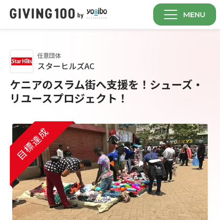
MENU
任意団体
スターヒルズAC
ケニアのスラム街へ支援を！シューズ・
リユースプロジェクト！
目標達成
目標達成
目標達成