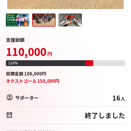
支援総額
110,000
円
110
%
目標
金額
100,000
円
ネクストゴール
150,000
円
16
サポーター
人
終了しました