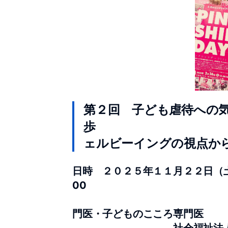
第２回 子ども虐待への
歩 ～トラウ
ェルビーイングの視点か
日時 ２０２５年１１月２２日（土
講師 山口有
門医・子どものこころ専門医
社会福祉法人子どもの