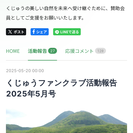
くじゅうの美しい自然を未来へ受け継ぐために、賛助会
員としてご支援をお願いいたします。
ポスト
シェア
LINEで送る
HOME
活動報告
応援コメント
2
7
1
2
0
2025-05-20 00:00
くじゅうファンクラブ活動報告
2025年5月号