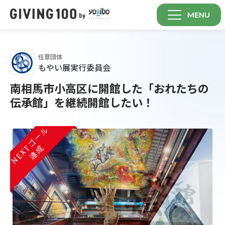
MENU
任意団体
もやい展実行委員会
南相馬市小高区に開館した「おれたちの
伝承館」を継続開館したい！
NEXTゴール
NEXTゴール
NEXTゴール
達成
達成
達成