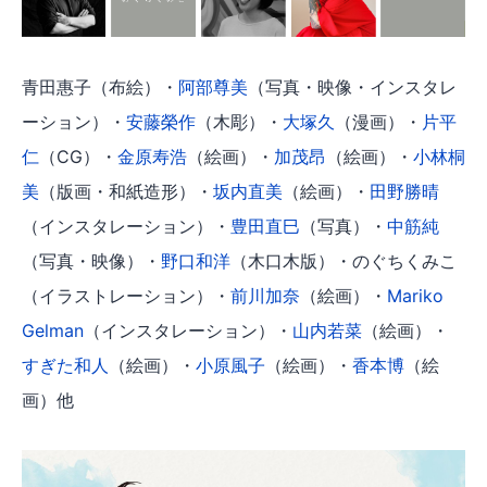
青田惠子（布絵）・
阿部尊美
（写真・映像・インスタレ
ーション）・
安藤榮作
（木彫）・
大塚久
（漫画）・
片平
仁
（CG）・
金原寿浩
（絵画）・
加茂昂
（絵画）・
小林桐
美
（版画・和紙造形）・
坂内直美
（絵画）・
田野勝晴
（インスタレーション）・
豊田直巳
（写真）・
中筋純
（写真・映像）・
野口和洋
（木口木版）・のぐちくみこ
（イラストレーション）・
前川加奈
（絵画）・
Mariko
Gelman
（インスタレーション）・
山内若菜
（絵画）・
すぎた和人
（絵画）・
小原風子
（絵画）・
香本博
（絵
画）他