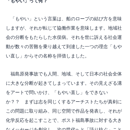
「もやい」って何？
「もやい」という言葉は、船のロープの結び方を意味
しますが、それが転じて協働作業を意味します。地域社
会の分断をもたらした水俣病。それを世に訴える社会運
動が数々の苦難を乗り越えて到達した一つの理念「もや
い直し」からその名称を拝借しました。
福島原発事故でも人間、地域、そして日本の社会全体
に大きな分断が起きてしまっています。その見えざる溝
をアートで問いかけ、「もやい直し」をできない
か？？ まずは志を同じくするアーチストたちが真剣に
この問題に取り組み、同じ空間で作品を発表し、それが
化学反応を起こすことで、ポスト福島事故に対する大き
なメッセージを創出し、次の世代へと「語り紡ぐ」こと