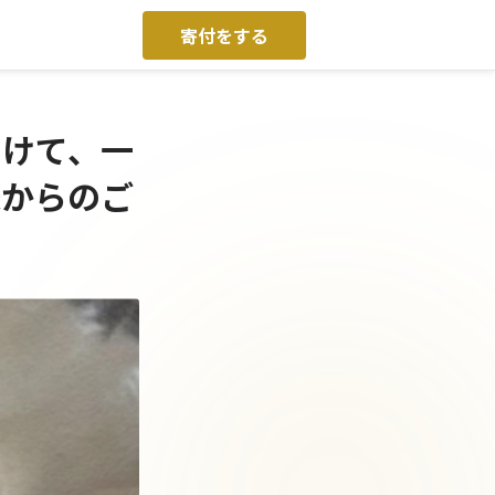
寄付をする
向けて、一
様からのご
。