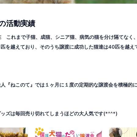
の活動実績
現在 これまで子猫、成猫、シニア猫、病気の猫を分け隔てなく
０匹を越えており、そのうち譲渡に成功した猫達は40匹を越え
法人『ねこのて』では１ヶ月に１度の定期的な譲渡会を積極的
ッズは毎回売り切れてしまうほどの大人気です(*^^*)