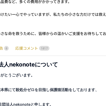
品費など、多くの費用がかかってきます。

助けたい一心でやっていますが、私たちの小さな力だけでは救
小さな命を救うために、皆様からの温かいご支援をお待ちして
告
応援コメント
0
1
0
1
7
人nekonoteについて
りがとうございます。
熊本県にて殺処分ゼロを目指し保護猫活動をしております、
団法人nekonoteと申します。