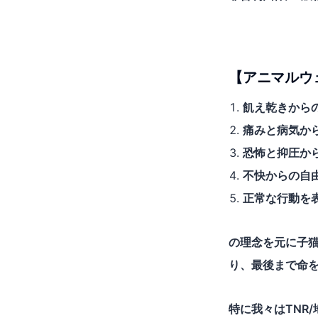
【アニマルウ
飢え乾きから
痛みと病気か
恐怖と抑圧か
不快からの自
正常な行動を
の理念を元に子
り、最後まで命
特に我々はTNR