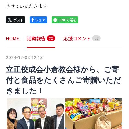
させていただきます。
ポスト
シェア
LINEで送る
HOME
活動報告
応援コメント
3
2
9
6
2024-12-03 12:18
立正佼成会小倉教会様から、ご寄
付と食品をたくさんご寄贈いただ
きました！