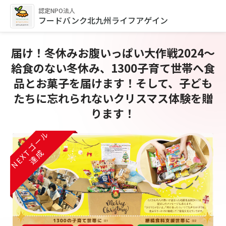
認定NPO法人
フードバンク北九州ライフアゲイン
届け！冬休みお腹いっぱい大作戦2024～
給食のない冬休み、1300子育て世帯へ食
品とお菓子を届けます！そして、子ども
たちに忘れられないクリスマス体験を贈
ります！
NEXTゴール
NEXTゴール
NEXTゴール
達成
達成
達成