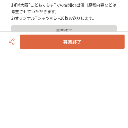
1)FM大阪"こどもてらす"での告知or出演（原稿内容などは
考査させていただきます）

2)オリジナルTシャツを1〜10枚お送りします。
募集終了
募集終了
団体情報
日本こども支援協会
認定NPO法人
お問い合わせ