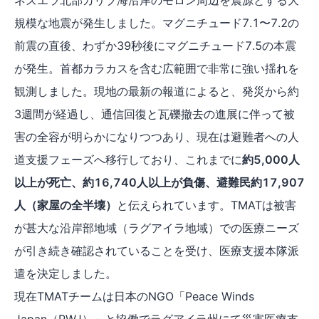
規模な地震が発生しました。マグニチュード7.1〜7.2の
前震の直後、わずか39秒後にマグニチュード7.5の本震
が発生。首都カラカスを含む広範囲で非常に強い揺れを
観測しました。現地の最新の報道によると、発災から約
3週間が経過し、通信回復と瓦礫撤去の進展に伴って被
害の全容が明らかになりつつあり、現在は避難者への人
道支援フェーズへ移行しており、これまでに
約5,000人
以上が死亡、約16,740人以上が負傷、避難民約17,907
人（家屋の全半壊）
と伝えられています。TMATは被害
が甚大な沿岸部地域（ラグアイラ地域）での医療ニーズ
が引き続き確認されていることを受け、医療支援本隊派
遣を決定しました。
現在TMATチームは日本のNGO「Peace Winds
Japan（PWJ）」と協働でラグアイラ州にて災害医療支