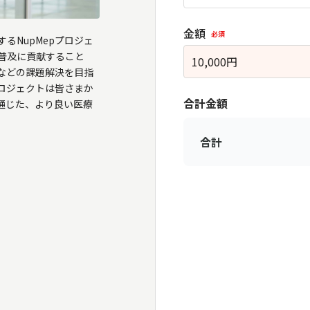
金額
必須
るNupMepプロジェ
普及に貢献すること
10,000
円
などの課題解決を目指
ロジェクトは皆さまか
合計金額
通じた、より良い医療
合計