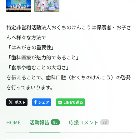
特定非営利活動法人おくちのけんこうは保護者・お子さ
んへ様々な方法で

「はみがきの重要性」

「歯科医療が魅力的であること」

「食事や噛むことの大切さ」

を伝えることで、歯科口腔（おくちのけんこう）の啓発
を行ってまいります。
ポスト
シェア
LINEで送る
HOME
活動報告
応援コメント
8
5
8
3