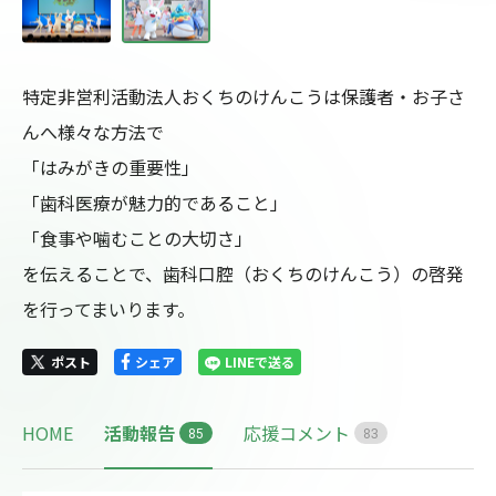
特定非営利活動法人おくちのけんこうは保護者・お子さ
んへ様々な方法で

「はみがきの重要性」

「歯科医療が魅力的であること」

「食事や噛むことの大切さ」

を伝えることで、歯科口腔（おくちのけんこう）の啓発
を行ってまいります。
ポスト
シェア
LINEで送る
HOME
活動報告
応援コメント
8
5
8
3