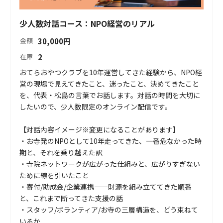
少人数対話コース：NPO経営のリアル
30,000
円
金額
2
在庫
おてらおやつクラブを10年運営してきた経験から、NPO経
営の現場で見えてきたこと、迷ったこと、決めてきたこと
を、代表・松島の言葉でお話します。対話の時間を大切に
したいので、少人数限定のオンライン配信です。

【対話内容イメージ※変更になることがあります】

・お寺発のNPOとして10年走ってきた、一番危なかった時
期と、それを乗り越えた訳

・寺院ネットワークが広がった仕組みと、広がりすぎない
ために線を引いたこと

・寄付/助成金/企業連携——財源を組み立ててきた順番
と、これまで断ってきた支援の話

・スタッフ/ボランティア/お寺の三層構造を、どう束ねて
いるか
