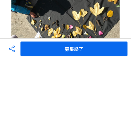
募集終了
あそけん探検コース
100,000
円
金額
当法人よりお礼メッセージ、活動報告メール

個別にあそけんの実活動やフィールドツアーなどにご案内
いたします。

（内容等は要相談）