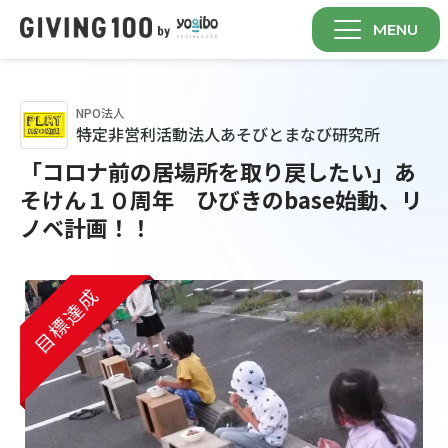
MENU
NPO法人
特定非営利活動法人あそびとまなび研究所
「コロナ前の居場所を取り戻したい」あ
そけん１０周年 ひびきのbase始動、リ
ノベ計画！！
目標達成
目標達成
目標達成