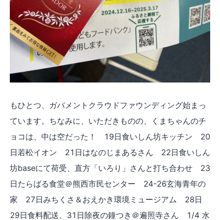
もひとつ、ガバメントクラウドファウンディング始まっ
ています。ちなみに、いただきものの、くまちゃんのチ
ョコは、中は空だった！ 19日食いしん坊キッチン 20
日若松イオン 21日はなのじまあるさん 22日食いしん
坊baseにて荷受、直方「いろり」さんと打ち合わせ 23
日たらばる食堂＠熊西市民センター 24-26玄海青年の
家 27日みちくさ＆おえかき環境ミュージアム 28日
29日食料配送、31日除夜の鐘つき＠遍照寺さん 1/4 水