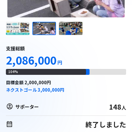
支援総額
2,086,000
円
104
%
目標
金額
2,000,000
円
ネクストゴール
3,000,000
円
148
サポーター
人
終了しました