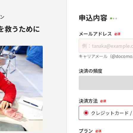
申込内容
ン
を救うために
メールアドレス
必須
）
キャリアメール（@docomo
決済の頻度
決済方法
必須
クレジットカード /
プラン
必須