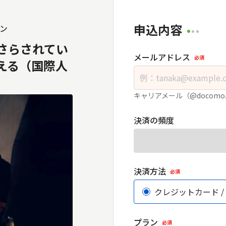
申込内容
ン
さらされてい
メールアドレス
必須
える（国際人
キャリアメール（@docomo
決済の頻度
決済方法
必須
クレジットカード /
プラン
必須