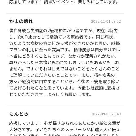
応援しています！ 講演やイベント、楽しみにしています。
かまの悠作
2022-11-01 03:52
僕自身統合失調症の2級精神障がい者ですが、現在は就労
し、YouTuberとして活動ている既婚者です。同じ病状、
似たような病状の方に何か支援ができないかと思い、継続
プランの利用に至った次第です。 精神疾患は自分だけでは
本当にどうすることもできず、なかなか理解されがたい、
周りからしたら怠惰と思われてしまうこともあるかもしれ
ません。ですがそれは甘えではないことをたくさんのこと
に理解していただきたいとことです。また、精神疾患の
方々が経済的に自立することから、今後の不安を取り除い
てあげられたらなと思っています。 今後も継続的に支援さ
せていただきます。よろしくお願いします。
もんとら
2022-09-08 20:49
応援しています！ 心が揺さぶられるあたたかい絵と文章が
大好きです。 子どもたちへのメッセージが私達大人が伝え
られてない事を、こまやかに、わかりやすく伝えていると