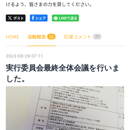
けるよう、皆さまの力を貸してください。
ポスト
シェア
LINEで送る
HOME
活動報告
応援コメント
3
6
7
7
2023-08-29 07:11
実行委員会最終全体会議を行いま
した。