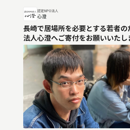
認定NPO法人
心澄
長崎で居場所を必要とする若者のた
法人心澄へご寄付をお願いいたし