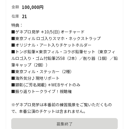
100,000
円
金額
21
在庫
特典：

■ゲネプロ見学 ＊10/5(日) オーチャード

■東京フィル ロゴ入りスマホ・ネックストラップ

■オリジナル・アート入りチケットホルダー

■トンボ鉛筆✕東京フィル・コラボ鉛筆セット（東京フィ
ルロゴ入り・ゴム付鉛筆2558（2本）／削り器（1個）／鉛
筆キャップ（2個））

■東京フィル・ステッカー（2種）

■海外気分♪現地リポート

■顕彰(ご芳名掲載) ＊WEBサイトのみ

■振り返りトークライブ！視聴権

※ゲネプロ見学は本番前の練習風景をご覧いただくもの
で、本番公演のチケットは含まれません。
募集終了