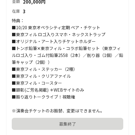
200,000
円
金額
3
在庫
特典：

■10/20 東京オペラシティ定期 ペア・チケット

■東京フィル ロゴ入りスマホ・ネックストラップ

■オリジナル・アート入りチケットホルダー

■トンボ鉛筆✕東京フィル・コラボ鉛筆セット（東京フィ
ルロゴ入り・ゴム付鉛筆2558（2本）／削り器（1個）／鉛
筆キャップ（2個））

■東京フィル・ステッカー（2種）

■東京フィル・クリアファイル

■東京フィル・コースター

■顕彰(ご芳名掲載) ＊WEBサイトのみ

■振り返りトークライブ！視聴権

※演奏会チケットのお振替、変更はできません。
募集終了