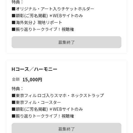
特典：

■オリジナル・アート入りチケットホルダー

■顕彰(ご芳名掲載) ＊WEBサイトのみ

■海外気分♪ 現地リポート

■振り返りトークライブ！視聴権
募集終了
Hコース／ハーモニー
15,000
円
金額
特典：

■東京フィル ロゴ入りスマホ・ネックストラップ

■東京フィル・コースター

■顕彰(ご芳名掲載) ＊WEBサイトのみ

■振り返りトークライブ！視聴権
募集終了