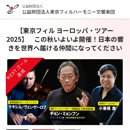
公益財団法人
公益財団法人東京フィルハーモニー交響楽団
【東京フィル ヨーロッパ・ツアー
2025】 この秋いよいよ開催！日本の響
きを世界へ届ける仲間になってください
NEXTゴール
NEXTゴール
NEXTゴール
達成
達成
達成