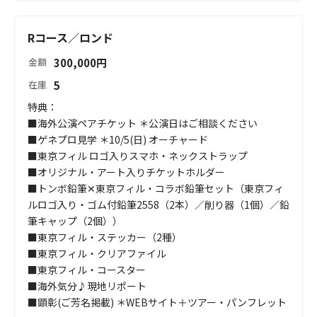
Rコース／ロンド
300,000
円
金額
5
在庫
特典：

■海外公演ペアチケット ＊公演日はご相談ください

■ゲネプロ見学 ＊10/5(日) オーチャード

■東京フィル ロゴ入りスマホ・ネックストラップ		

■オリジナル・アート入りチケットホルダー		

■トンボ鉛筆✕東京フィル・コラボ鉛筆セット（東京フィ
ルロゴ入り・ゴム付鉛筆2558（2本）／削り器（1個）／鉛
筆キャップ（2個））	

■東京フィル・ステッカー（2種）		

■東京フィル・クリアファイル		

■東京フィル・コースター		

■海外気分♪現地リポート		

■顕彰(ご芳名掲載) ＊WEBサイト＋ツアー・パンフレット		