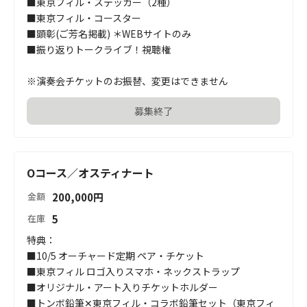
■東京フィル・ステッカー（2種）

■東京フィル・コースター

■顕彰(ご芳名掲載) ＊WEBサイトのみ

■振り返りトークライブ！視聴権

※演奏会チケットのお振替、変更はできません
募集終了
Oコース／オスティナート
200,000
円
金額
5
在庫
特典：

■10/5 オーチャード定期 ペア・チケット

■東京フィル ロゴ入りスマホ・ネックストラップ

■オリジナル・アート入りチケットホルダー

■トンボ鉛筆✕東京フィル・コラボ鉛筆セット（東京フィ