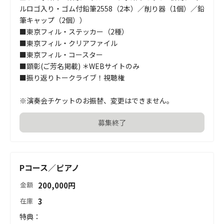
ルロゴ入り・ゴム付鉛筆2558（2本）／削り器（1個）／鉛
筆キャップ（2個））

■東京フィル・ステッカー（2種）

■東京フィル・クリアファイル

■東京フィル・コースター

■顕彰(ご芳名掲載) ＊WEBサイトのみ

■振り返りトークライブ！視聴権

※演奏会チケットのお振替、変更はできません。
募集終了
Pコース／ピアノ
200,000
円
金額
3
在庫
特典：
