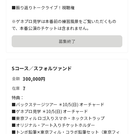
■振り返りトークライブ！視聴権		

※ゲネプロ見学は本番前の練習風景をご覧いただくもの
で、本番公演のチケットは含まれません。
募集終了
Sコース／スフォルツァンド
300,000
円
金額
7
在庫
特典：

■バックステージツアー ＊10/5(日) オーチャード	

■ゲネプロ見学 ＊10/5(日) オーチャード		

■東京フィル ロゴ入りスマホ・ネックストラップ		

■オリジナル・アート入りチケットホルダー		

■トンボ鉛筆✕東京フィル・コラボ鉛筆セット（東京フィ