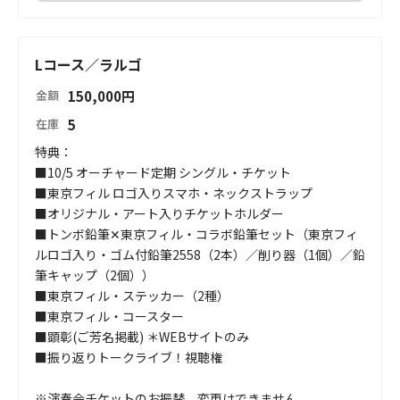
Lコース／ラルゴ
150,000
円
金額
5
在庫
特典：

■10/5 オーチャード定期 シングル・チケット

■東京フィル ロゴ入りスマホ・ネックストラップ

■オリジナル・アート入りチケットホルダー

■トンボ鉛筆✕東京フィル・コラボ鉛筆セット（東京フィ
ルロゴ入り・ゴム付鉛筆2558（2本）／削り器（1個）／鉛
筆キャップ（2個））

■東京フィル・ステッカー（2種）

■東京フィル・コースター

■顕彰(ご芳名掲載) ＊WEBサイトのみ

■振り返りトークライブ！視聴権

※演奏会チケットのお振替、変更はできません