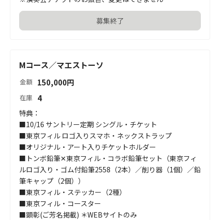
募集終了
Mコース／マエストーソ
150,000
円
金額
4
在庫
特典：

■10/16 サントリー定期 シングル・チケット

■東京フィル ロゴ入りスマホ・ネックストラップ

■オリジナル・アート入りチケットホルダー

■トンボ鉛筆✕東京フィル・コラボ鉛筆セット（東京フィ
ルロゴ入り・ゴム付鉛筆2558（2本）／削り器（1個）／鉛
筆キャップ（2個））

■東京フィル・ステッカー（2種）

■東京フィル・コースター

■顕彰(ご芳名掲載) ＊WEBサイトのみ
