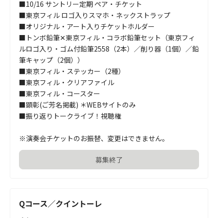
■10/16 サントリー定期 ペア・チケット

■東京フィル ロゴ入りスマホ・ネックストラップ

■オリジナル・アート入りチケットホルダー

■トンボ鉛筆✕東京フィル・コラボ鉛筆セット（東京フィ
ルロゴ入り・ゴム付鉛筆2558（2本）／削り器（1個）／鉛
筆キャップ（2個））

■東京フィル・ステッカー（2種）

■東京フィル・クリアファイル

■東京フィル・コースター

■顕彰(ご芳名掲載) ＊WEBサイトのみ

■振り返りトークライブ！視聴権

※演奏会チケットのお振替、変更はできません。
募集終了
Qコース／クイントーレ