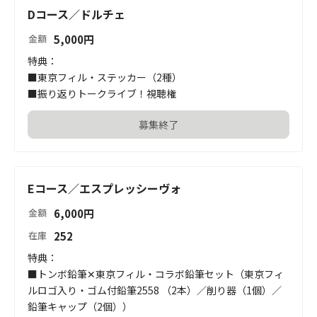
Dコース／ドルチェ
5,000
円
金額
特典：

■東京フィル・ステッカー（2種）

■振り返りトークライブ！視聴権
募集終了
Eコース／エスプレッシーヴォ
6,000
円
金額
252
在庫
特典：

■トンボ鉛筆✕東京フィル・コラボ鉛筆セット（東京フィ
ルロゴ入り・ゴム付鉛筆2558 （2本）／削り器（1個）／
鉛筆キャップ（2個））
