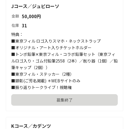
Jコース／ジュビローソ
50,000
円
金額
31
在庫
特典：

■東京フィル ロゴ入りスマホ・ネックストラップ

■オリジナル・アート入りチケットホルダー

■トンボ鉛筆✕東京フィル・コラボ鉛筆セット（東京フィ
ルロゴ入り・ゴム付鉛筆2558（2本）／削り器（1個）／鉛
筆キャップ（2個））

■東京フィル・ステッカー（2種）

■顕彰(ご芳名掲載) ＊WEBサイトのみ

■振り返りトークライブ！視聴権
募集終了
Kコース／カデンツ