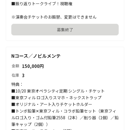
■振り返りトークライブ！視聴権

※演奏会チケットのお振替、変更はできません
募集終了
Nコース／ノビルメンテ
150,000
円
金額
3
在庫
特典：

■10/20 東京オペラシティ定期 シングル・チケット

■東京フィル ロゴ入りスマホ・ネックストラップ

■オリジナル・アート入りチケットホルダー

■トンボ鉛筆✕東京フィル・コラボ鉛筆セット（東京フィ
ルロゴ入り・ゴム付鉛筆2558（2本）／削り器（1個）／鉛
筆キャップ（2個））
