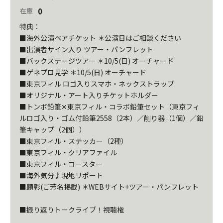
0
在庫
特典：

■海外公演ペアチケット ＊公演日はご相談ください		

■出演者サイン入り ツアー・パンフレット		

■バックステージツアー ＊10/5(日) オーチャード		

■ゲネプロ見学 ＊10/5(日) オーチャード

■東京フィル ロゴ入りスマホ・ネックストラップ		

■オリジナル・アート入りチケットホルダー		

■トンボ鉛筆✕東京フィル・コラボ鉛筆セット（東京フィ
ルロゴ入り・ゴム付鉛筆2558（2本）／削り器（1個）／鉛
筆キャップ（2個））

■東京フィル・ステッカー（2種）		

■東京フィル・クリアファイル	

■東京フィル・コースター

■海外気分♪現地リポート

■顕彰(ご芳名掲載) ＊WEBサイト+ツアー・パンフレット		
■振り返りトークライブ！視聴権
