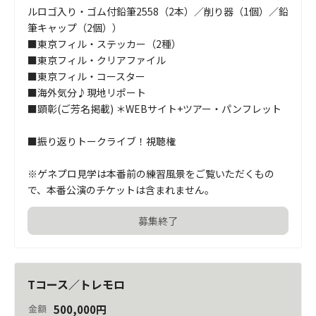
ルロゴ入り・ゴム付鉛筆2558（2本）／削り器（1個）／鉛
筆キャップ（2個））

■東京フィル・ステッカー（2種）

■東京フィル・クリアファイル		

■東京フィル・コースター		

■海外気分♪現地リポート		

■顕彰(ご芳名掲載) ＊WEBサイト+ツアー・パンフレット		
■振り返りトークライブ！視聴権

※ゲネプロ見学は本番前の練習風景をご覧いただくもの
で、本番公演のチケットは含まれません。
募集終了
Tコース／トレモロ
500,000
円
金額