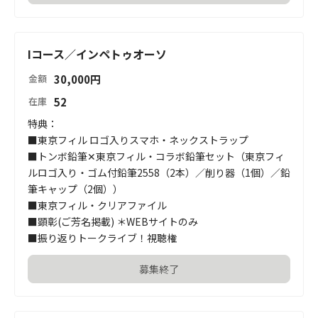
Iコース／インペトゥオーソ
30,000
円
金額
52
在庫
特典：

■東京フィル ロゴ入りスマホ・ネックストラップ

■トンボ鉛筆✕東京フィル・コラボ鉛筆セット（東京フィ
ルロゴ入り・ゴム付鉛筆2558（2本）／削り器（1個）／鉛
筆キャップ（2個））

■東京フィル・クリアファイル

■顕彰(ご芳名掲載) ＊WEBサイトのみ

■振り返りトークライブ！視聴権
募集終了