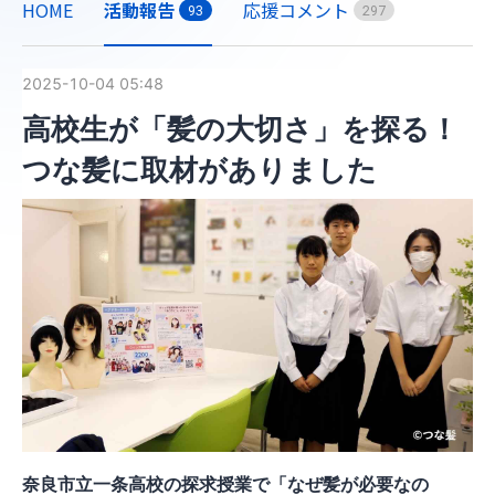
HOME
活動報告
応援コメント
9
3
2
9
7
2025-10-04 05:48
高校生が「髪の大切さ」を探る！
つな髪に取材がありました
奈良市立一条高校の探求授業で「なぜ髪が必要なの