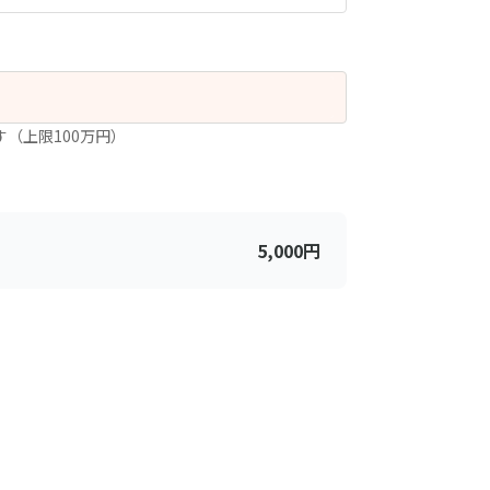
す（上限100万円）
5,000
円