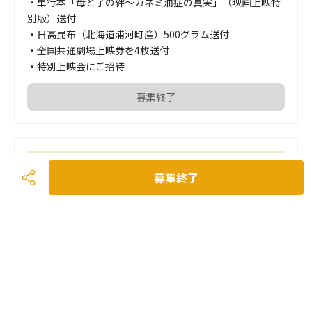
・単行本「母と子の絆～カネミ油症の真実」（映画上映特
別版）送付

・日高昆布（北海道浦河町産）500グラム送付

・全国共通劇場上映券を4枚送付

・特別上映会にご招待
募集終了
募集終了