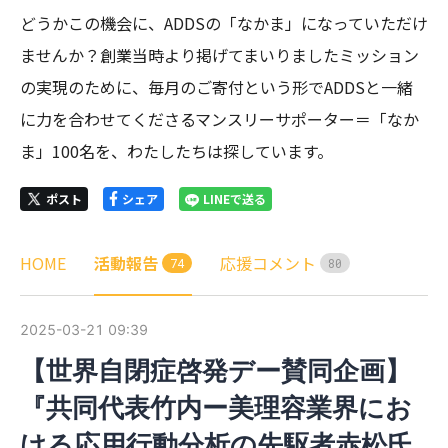
どうかこの機会に、ADDSの「なかま」になっていただけ
ませんか？創業当時より掲げてまいりましたミッション
の実現のために、毎月のご寄付という形でADDSと一緒
に力を合わせてくださるマンスリーサポーター＝「なか
ま」100名を、わたしたちは探しています。
ポスト
シェア
LINEで送る
HOME
活動報告
応援コメント
7
4
8
0
2025-03-21 09:39
【世界自閉症啓発デー賛同企画】
『共同代表竹内ー美理容業界にお
ける応用行動分析の先駆者赤松氏