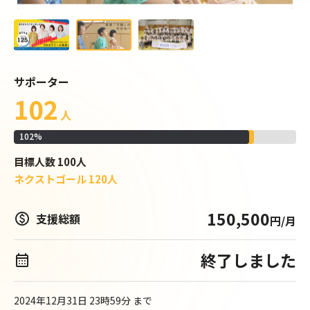
サポーター
102
人
102
%
目標
人数
100
人
ネクストゴール
120
人
150,500
paid
支援総額
円/月
終了しました
calendar_month
2024年12月31日 23時59分
まで