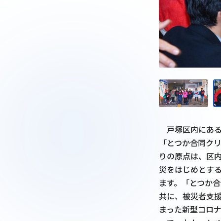
　戸塚区内にあ
「とつか合同クリ
りの原点は、区内
災をはじめとす
ます。「とつか
共に、被災者支
まった新型コロ