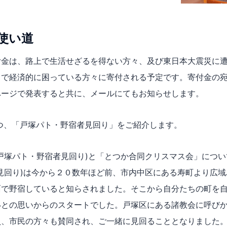
使い道
金は、路上で生活せざるを得ない方々、及び東日本大震災に遭
スで経済的に困っている方々に寄付される予定です。寄付金の
ページで発表すると共に、メールにてもお知らせします。
、「戸塚パト・野宿者見回り」​をご紹介します。
戸塚パト・野宿者見回り)と「とつか合同クリスマス会」につい
見回り)は今から２０数年ほど前、市内中区にある寿町より広
面で野宿していると知らされました。そこから自分たちの町を
いとの思いからのスタートでした。戸塚区にある諸教会に呼び
員、市民の方々も賛同され、ご一緒に見回ることとなりました