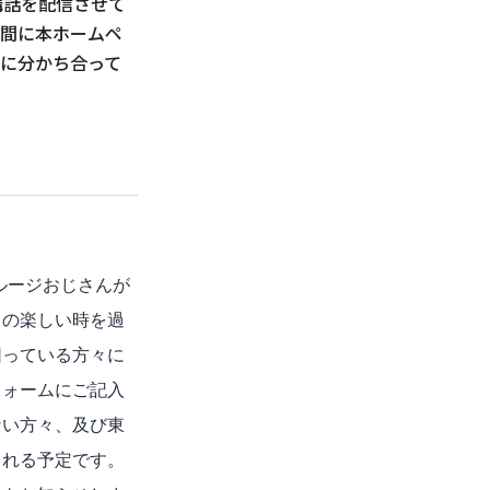
講話を配信させて
時間に本ホームペ
に分かち合って
ルージおじさんが
スの楽しい時を過
困っている方々に
フォームにご記入
ない方々、及び東
される予定です。