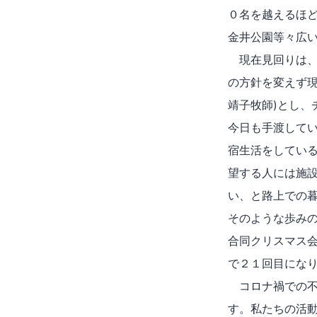
０名を越えるほ
金井公園等々広
現在見回りは、
の方針を変えず
靖子牧師)とし
今日も手渡してい
宿生活をしてい
望する人には施
い、と路上での
そのような歩み
合同クリスマス会
で２１回目にな
コロナ禍での不
す。私たちの活