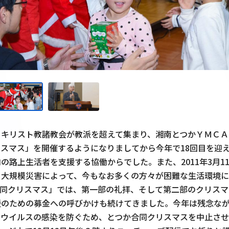
るキリスト教諸教会が教派を超えて集まり、湘南とつかＹＭＣＡ
スマス」を開催するようになりましてから今年で18回目を迎
の路上生活者を支援する協働からでした。また、2011年3月1
る大規模災害によって、今もなお多くの方々が困難な生活環境
合同クリスマス」では、第一部の礼拝、そして第二部のクリスマ
援のための募金への呼びかけも続けてきました。今年は残念な
ナウイルスの感染を防ぐため、とつか合同クリスマスを中止させ