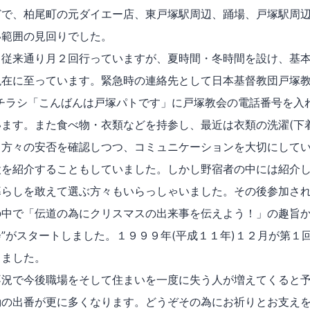
どで、柏尾町の元ダイエー店、東戸塚駅周辺、踊場、戸塚駅周
い範囲の見回りでした。
従来通り月２回行っていますが、夏時間・冬時間を設け、基本
現在に至っています。緊急時の連絡先として日本基督教団戸塚教
、チラシ「こんばんは戸塚パトです」に戸塚教会の電話番号を入
ます。また食べ物・衣類などを持参し、最近は衣類の洗濯(下
る方々の安否を確認しつつ、コミュニケーションを大切にして
設を紹介することもしていました。しかし野宿者の中には紹介
暮らしを敢えて選ぶ方々もいらっしゃいました。その後参加さ
の中で「伝道の為にクリスマスの出来事を伝えよう！」の趣旨か
”がスタートしました。１９９９年(平成１１年)１２月が第１
りました。
況で今後職場をそして住まいを一度に失う人が増えてくると予
動の出番が更に多くなります。どうぞその為にお祈りとお支え