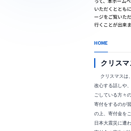
って、本ホームペ
いただくととも
ージをご覧いた
行くことが出来
HOME
クリスマ
クリスマスは、
改心する話しや
ごしている方々
寄付をするのが
の上、寄付金を
日本大震災に遭