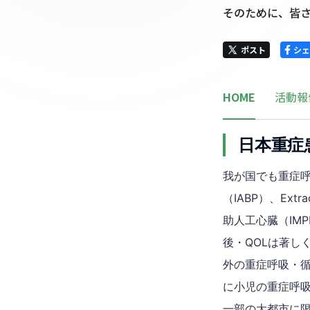
そのために、皆
ポスト
シェ
HOME
活動報
日本重症
我が国でも重症
（IABP）、Extr
助人工心臓（IM
後・QOLは著し
外の重症呼吸・
に小児の重症呼
一部の大都市に