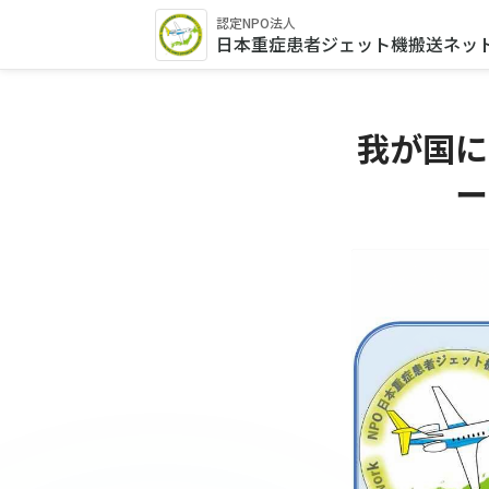
認定NPO法人
日本重症患者ジェット機搬送ネッ
我が国に
ー