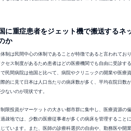
国に重症患者をジェット機で搬送するネ
のか
供体制は民間中心の体制であることが特徴であると言われてお
アクセス制度があるため患者はどの医療機関でも自由に受診す
まで民間病院は他国と比べて、病院やクリニックの開業や医療
国際的に見て日本は人口当たりの病床数が多く、平均在院日数
が少ないのが現状です。
療制限投資がマーケットの大きい都市群に集中し、医療資源の
。過疎地では、少数の医療従事者が多くの病床を管理すること
生じています。また、医師の診療科選択の自由や、勤務医や開