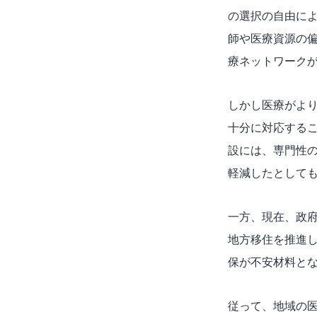
の選択の自由に
師や医療資源の
療ネットワーク
しかし医療がよ
十分に対応する
設には、専門性
軽減したとして
一方、現在、政府はデ
地方移住を推進
保が不安材料と
従って、地域の