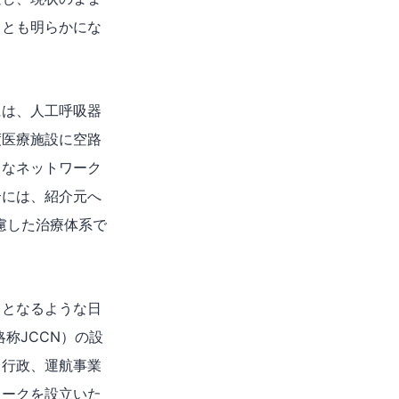
ことも明らかにな
には、人工呼吸器
度医療施設に空路
うなネットワーク
合には、紹介元へ
考慮した治療体系で
」となるような日
k：略称JCCN）の設
、行政、運航事業
ワークを設立いた