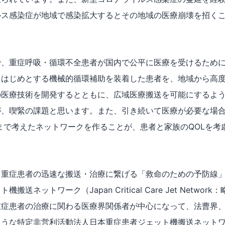
ルス感染症が地域で感染拡大するとその地域の医療崩壊を招く
で、重症呼吸・循環不全患者が国内で公平に医療を受けるため
をはじめとする機械的循環補助を装着した患者を、地域から高
の医療技術を開発するとともに、広域医療搬送を可能にするよ
が、喫緊の課題と思います。また、引き続いて医療が必要な場
nsferまで考えたネットワークを作ることが、患者と家族のQOLを
。
、重症患者の迅速な搬送・治療に繋げる「救命のための予防線
搬送ネットワーク（Japan Critical Care Jet Networ
重症患者の治療に関わる医療界関係者が中心になって、法曹界
ような特定非営利活動法人日本重症患者ジェット機搬送ネット