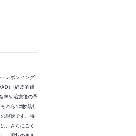
ルーンポンピング
臓（VAD）[経皮的補
救命率や治療後の予
、それらの地域以
国の現状です。特
のは、さらにごく
験し、現状のまま