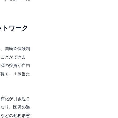
ットワーク
り、国民皆保険制
ることができま
資源の投資が自由
が長く、１床当た
偏在化が引き起こ
になり、医師の過
業などの勤務形態