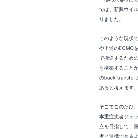
では、新興ウイ
りました。
このような現状
や上述のECMO
で搬送するため
を構築すること
のback tra
あると考えます
そこでこのたび
本重症患者ジェット機
立を目指して、
者と連携できる