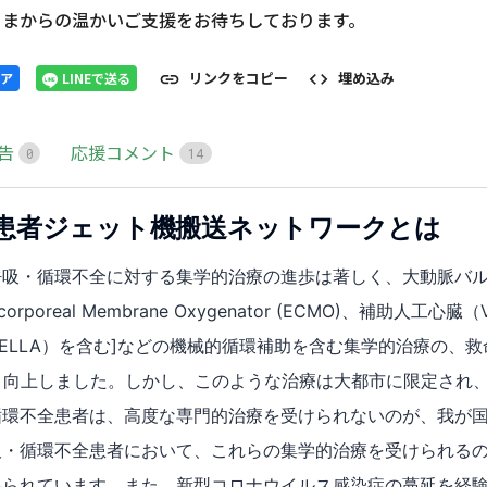
さまからの温かいご支援をお待ちしております。
リンクをコピー
埋め込み
ア
LINEで送る
告
応援コメント
0
1
4
患者ジェット機搬送ネットワークとは
呼吸・循環不全に対する集学的治療の進歩は著しく、大動脈バ
acorporeal Membrane Oxygenator (ECMO)、補助人工心
PELLA）を含む]などの機械的循環補助を含む集学的治療の、
く向上しました。しかし、このような治療は大都市に限定され
循環不全患者は、高度な専門的治療を受けられないのが、我が
吸・循環不全患者において、これらの集学的治療を受けられる
限られています。また、新型コロナウイルス感染症の蔓延を経