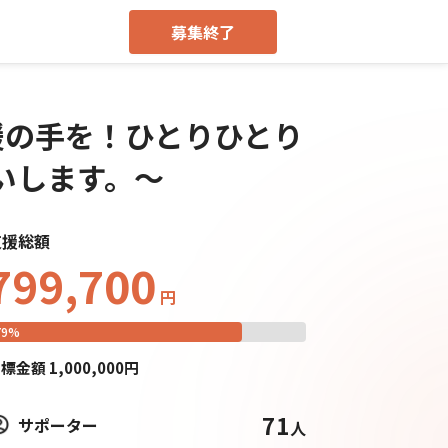
募集終了
援の手を！ひとりひとり
いします。～
支援総額
799,700
円
79
%
目標
金額
1,000,000
円
71
サポーター
人